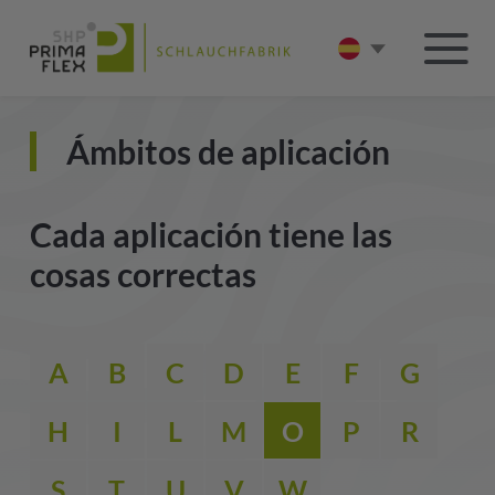
Ámbitos de aplicación
Cada aplicación tiene las
cosas correctas
A
B
C
D
E
F
G
H
I
L
M
O
P
R
S
T
U
V
W