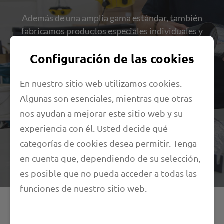
Además de una amplia gama estándar, también
fabricamos productos especiales individuales y
sistemas de mangueras para todos los ámbitos de
Configuración de las cookies
aplicación de nuestros clientes. Los más de 40 años
de experiencia en el desarrollo y la fabricación de
mangueras técnicas son simplemente
En nuestro sitio web utilizamos cookies.
inestimables.
Algunas son esenciales, mientras que otras
nos ayudan a mejorar este sitio web y su
No dude en probarlo. Nos enfrentamos a todas las
experiencia con él. Usted decide qué
comparaciones.
categorías de cookies desea permitir. Tenga
en cuenta que, dependiendo de su selección,
es posible que no pueda acceder a todas las
funciones de nuestro sitio web.
Su línea directa con nosotros.