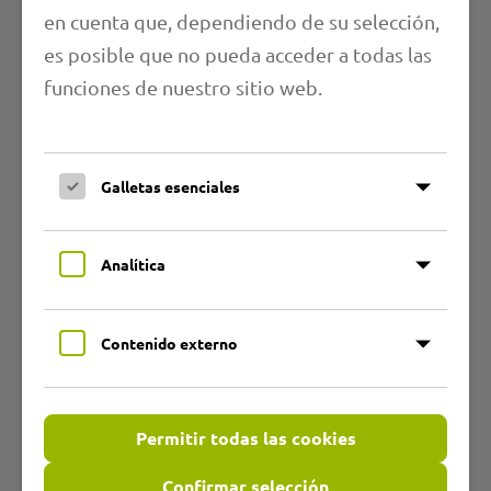
en cuenta que, dependiendo de su selección,
es posible que no pueda acceder a todas las
funciones de nuestro sitio web.
Correo electrónico*
Galletas esenciales
Por favor, introduzca los caracteres que se
Analítica
muestran en estas imágenes en el campo de abajo.
Contenido externo
Código de seguridad
Permitir todas las cookies
Confirmar selección