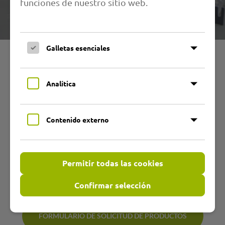
funciones de nuestro sitio web.
Galletas esenciales
Su línea directa con nosotros.
En nuestro sitio web encontrará una gran parte de
Analítica
nuestra gama de productos claramente clasificada.
Para una consulta personal o una oferta específica,
Contenido externo
también para sus necesidades individuales, haga
clic en el botón de consulta o llámenos a
+49 (0) 4504-804-0
- ¡nos alegraremos de recibir
Permitir todas las cookies
noticias suyas!
Confirmar selección
FORMULARIO DE SOLICITUD DE PRODUCTOS