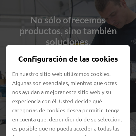
No sólo ofrecemos
productos, sino también
soluciones.
Además de una amplia gama estándar, también
Configuración de las cookies
fabricamos productos especiales individuales y
sistemas de mangueras para todos los ámbitos de
En nuestro sitio web utilizamos cookies.
aplicación de nuestros clientes. Los más de 40 años
Algunas son esenciales, mientras que otras
de experiencia en el desarrollo y la fabricación de
nos ayudan a mejorar este sitio web y su
mangueras técnicas son simplemente
experiencia con él. Usted decide qué
inestimables.
categorías de cookies desea permitir. Tenga
en cuenta que, dependiendo de su selección,
No dude en probarlo. Nos enfrentamos a todas las
es posible que no pueda acceder a todas las
comparaciones.