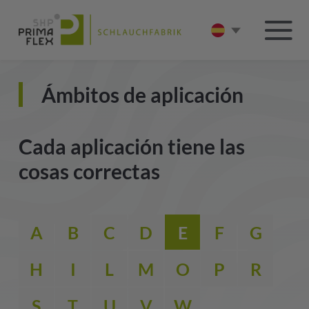
Ámbitos de aplicación
Cada aplicación tiene las
cosas correctas
A
B
C
D
E
F
G
H
I
L
M
O
P
R
S
T
U
V
W