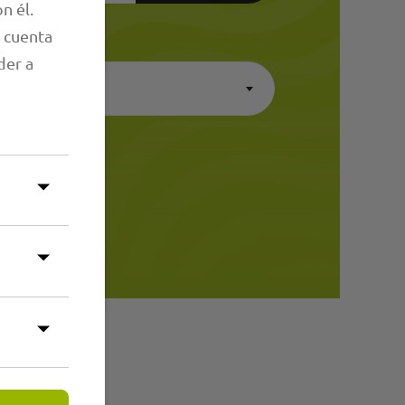
n él.
 cuenta
der a
one
×
-Z