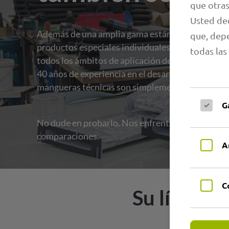
que otras
Usted dec
Además de una amplia gama estándar, también f
que, depe
productos especiales individuales y sistemas de
todas las
todos los ámbitos de aplicación de nuestros clien
40 años de experiencia en el desarrollo y la fabri
mangueras técnicas son simplemente inestimabl
G
No dude en probarlo. Nos enfrentamos a todas l
comparaciones.
A
C
Su línea d