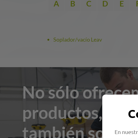
A
B
C
D
E
Soplador/vacío Leav
No sólo ofrece
productos, sino
C
también soluci
En nuestr