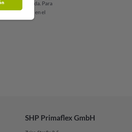
ón
mente clasificada. Para
ales, haga clic en el
SHP Primaflex GmbH