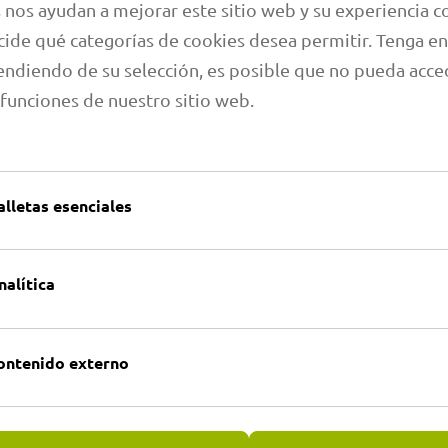
 nos ayudan a mejorar este sitio web y su experiencia co
ide qué categorías de cookies desea permitir. Tenga en
Resumen de artículos
abricamos
ndiendo de su selección, es posible que no pueda acce
 mangueras para
Por favor, selecci
 funciones de nuestro sitio web.
tes. Los más de
cación de
es.
alletas esenciales
APLICACIONES A
as
nalítica
ontenido externo
irecta con nosotros.