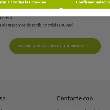
ermitir todas las cookies
Confirmar selecci
ontrará una gran parte de nuestra gama de productos clara
na oferta específica, también para sus necesidades individu
menos a
s alegraremos de recibir noticias suyas!
FORMULARIO DE SOLICITUD DE PRODUCTOS
sa
Contacte con