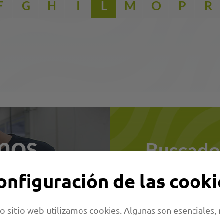
F
G
H
I
L
M
O
P
R
mos
Buscado
onfiguración de las cooki
Buscar palabra
ones.
o sitio web utilizamos cookies. Algunas son esenciales,