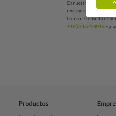
P
En nuestro sitio web enc
una consulta personal o u
botón de consulta o llá
+49 (0) 4504-804-0
- ¡no
Productos
Empre