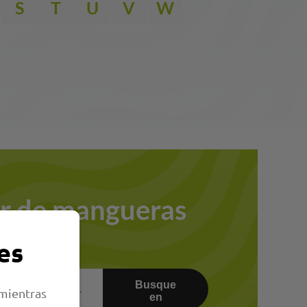
S
T
U
V
W
r de mangueras
es
Busque
 mientras
en