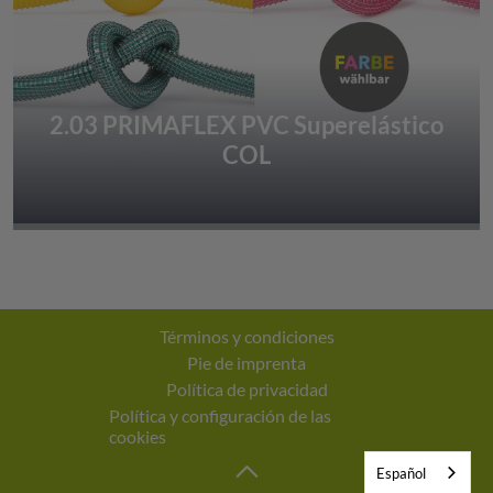
2.03 PRIMAFLEX PVC Superelástico
COL
Términos y condiciones
Pie de imprenta
Política de privacidad
Política y configuración de las
cookies
Español